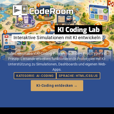
☰
DE
KI Coding Lab
Interaktive Simulationen mit KI entwickeln
Sofort einsetzbare AI-Coding-Projekte nach dem ProtoTypeFirst-
Prinzip: Lernende erweitern funktionierende Prototypen mit KI-
Unterstützung zu Simulationen, Dashboards und eigenen Web-
Apps.
KATEGORIE: AI-CODING
SPRACHE: HTML/CSS/JS
KI-Coding entdecken →